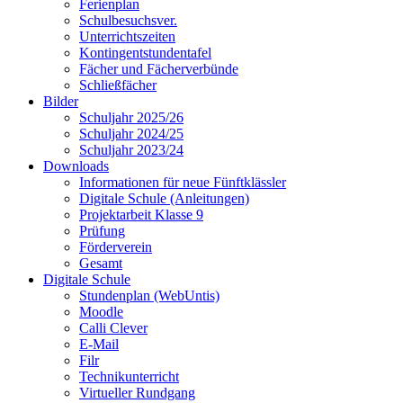
Ferienplan
Schulbesuchsver.
Unterrichtszeiten
Kontingentstundentafel
Fächer und Fächerverbünde
Schließfächer
Bilder
Schuljahr 2025/26
Schuljahr 2024/25
Schuljahr 2023/24
Downloads
Informationen für neue Fünftklässler
Digitale Schule (Anleitungen)
Projektarbeit Klasse 9
Prüfung
Förderverein
Gesamt
Digitale Schule
Stundenplan (WebUntis)
Moodle
Calli Clever
E-Mail
Filr
Technikunterricht
Virtueller Rundgang