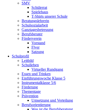
SMV
Schülerrat
Spielehaus
T-Shirts unserer Schule
Beratungslehrerin
Schulsozialarbeit
Ganztagesbetreuung
Berufsberater
Förderverein
Vorstand
Flyer
Satzung
Schulprofil
Leitbild
Schulleben
Virtueller Rundgang
Essen und Trinken
Einführungswoche Klasse 5
Instrumentalklasse 5/6
Förderung
Thementage
Prävention
Umsetzung und Verteilung
Berufsorientierung
Was ist die Berufsberatung