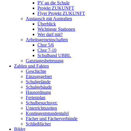
PV an die Schule
Projekt ZUKUNFT
Flyer Projekt ZUKUNFT
Austausch mit Australien
Überblick
Wichtigste Stationen
Wer darf mit?
Arbeitsgemeinschaften
Chor 5/6
Chor 7-10
Schulband UBBL
Ganztagesbetreuung
Zahlen und Fakten
Geschichte
Einzugsgebiet
Schulgelände
Schulgebäude
Hausordnung
Ferienplan
Schulbesuchsver.
Unterrichtszeiten
Kontingentstundentafel
Fächer und Fächerverbünde
Schließfächer
Bilder