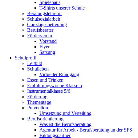
Spielehaus
T-Shirts unserer Schule
Beratungslehrerin
Schulsozialarbeit
Ganztagesbetreuung
Berufsberater
Förderverein
Vorstand
Flyer
Satzung
Schulprofil
Leitbild
Schulleben
Virtueller Rundgang
Essen und Trinken
Einführungswoche Klasse 5
Instrumentalklasse 5/6
Förderung
Thementage
Prävention
Umsetzung und Verteilung
Berufsorientierung
Was ist die Berufsberatung
Agentur für Arbeit - Berufsberatung an der SFS
Bildungspartner