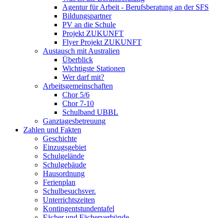
Agentur für Arbeit - Berufsberatung an der SFS
Bildungspartner
PV an die Schule
Projekt ZUKUNFT
Flyer Projekt ZUKUNFT
Austausch mit Australien
Überblick
Wichtigste Stationen
Wer darf mit?
Arbeitsgemeinschaften
Chor 5/6
Chor 7-10
Schulband UBBL
Ganztagesbetreuung
Zahlen und Fakten
Geschichte
Einzugsgebiet
Schulgelände
Schulgebäude
Hausordnung
Ferienplan
Schulbesuchsver.
Unterrichtszeiten
Kontingentstundentafel
Fächer und Fächerverbünde