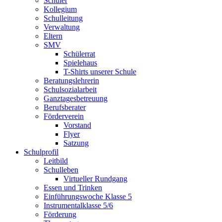
Schüler
Kollegium
Schulleitung
Verwaltung
Eltern
SMV
Schülerrat
Spielehaus
T-Shirts unserer Schule
Beratungslehrerin
Schulsozialarbeit
Ganztagesbetreuung
Berufsberater
Förderverein
Vorstand
Flyer
Satzung
Schulprofil
Leitbild
Schulleben
Virtueller Rundgang
Essen und Trinken
Einführungswoche Klasse 5
Instrumentalklasse 5/6
Förderung