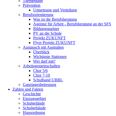
Thementage
Prävention
Umsetzung und Verteilung
Berufsorientierung
Was ist die Berufsberatung
Agentur für Arbeit - Berufsberatung an der SFS
Bildungspartner
PV an die Schule
Projekt ZUKUNFT
Flyer Projekt ZUKUNFT
Austausch mit Australien
Überblick
Wichtigste Stationen
Wer darf mit?
Arbeitsgemeinschaften
Chor 5/6
Chor 7-10
Schulband UBBL
Ganztagesbetreuung
Zahlen und Fakten
Geschichte
Einzugsgebiet
Schulgelände
Schulgebäude
Hausordnung