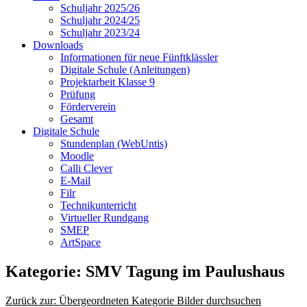
Schuljahr 2025/26
Schuljahr 2024/25
Schuljahr 2023/24
Downloads
Informationen für neue Fünftklässler
Digitale Schule (Anleitungen)
Projektarbeit Klasse 9
Prüfung
Förderverein
Gesamt
Digitale Schule
Stundenplan (WebUntis)
Moodle
Calli Clever
E-Mail
Filr
Technikunterricht
Virtueller Rundgang
SMEP
ArtSpace
Kategorie: SMV Tagung im Paulushaus
Zurück zur: Übergeordneten Kategorie
Bilder durchsuchen