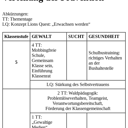
Abkürzungen:
TT: Thementage
LQ: Konzept Lions Quest: „Erwachsen werden“
Klassenstufe
GEWALT
SUCHT
GESUNDHEIT
4 TT:
Mobbingfreie
Schulbustraining:
Schule,
richtiges Verhalten
Gemeinsam
5
an der
Klasse sein,
Bushaltestelle
Einführung
Klassenrat
LQ: Stärkung des Selbstvertrauens
2 TT: Waldpädagogik:
Problemlöseverhalten, Teamgeist,
Verantwortungsbereitschaft,
Förderung der Klassengemeinschaft
1 TT:
„Gewaltige
Medien“