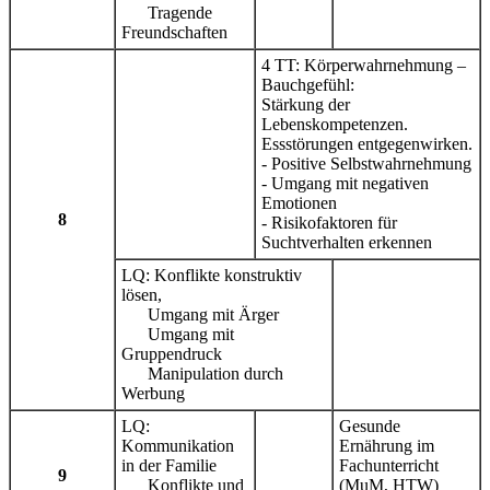
Tragende
Freundschaften
4 TT: Körperwahrnehmung –
Bauchgefühl:
Stärkung der
Lebenskompetenzen.
Essstörungen entgegenwirken.
- Positive Selbstwahrnehmung
- Umgang mit negativen
Emotionen
8
- Risikofaktoren für
Suchtverhalten erkennen
LQ: Konflikte konstruktiv
lösen,
Umgang mit Ärger
Umgang mit
Gruppendruck
Manipulation durch
Werbung
LQ:
Gesunde
Kommunikation
Ernährung im
in der Familie
Fachunterricht
9
Konflikte und
(MuM, HTW)