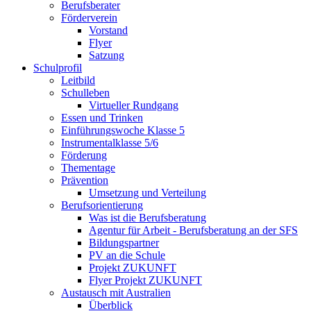
Berufsberater
Förderverein
Vorstand
Flyer
Satzung
Schulprofil
Leitbild
Schulleben
Virtueller Rundgang
Essen und Trinken
Einführungswoche Klasse 5
Instrumentalklasse 5/6
Förderung
Thementage
Prävention
Umsetzung und Verteilung
Berufsorientierung
Was ist die Berufsberatung
Agentur für Arbeit - Berufsberatung an der SFS
Bildungspartner
PV an die Schule
Projekt ZUKUNFT
Flyer Projekt ZUKUNFT
Austausch mit Australien
Überblick