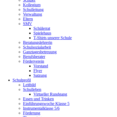
Schüler
Kollegium
Schulleitung
Verwaltung
Eltern
SMV
Schülerrat
Spielehaus
T-Shirts unserer Schule
Beratungslehrerin
Schulsozialarbeit
Ganztagesbetreuung
Berufsberater
Förderverein
Vorstand
Flyer
Satzung
Schulprofil
Leitbild
Schulleben
Virtueller Rundgang
Essen und Trinken
Einführungswoche Klasse 5
Instrumentalklasse 5/6
Förderung