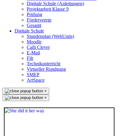
Digitale Schule (Anleitungen)
Projektarbeit Klasse 9
Prüfung
Förderverein
Gesamt
Digitale Schule
Stundenplan (WebUntis)
Moodle
Calli Clever
E-Mail
Filr
Technikunterricht
Virtueller Rundgang
SMEP
ArtSpace
×
×