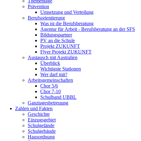
Thementage
Prävention
Umsetzung und Verteilung
Berufsorientierung
Was ist die Berufsberatung
Agentur für Arbeit - Berufsberatung an der SFS
Bildungspartner
PV an die Schule
Projekt ZUKUNFT
Flyer Projekt ZUKUNFT
Austausch mit Australien
Überblick
Wichtigste Stationen
Wer darf mit?
Arbeitsgemeinschaften
Chor 5/6
Chor 7-10
Schulband UBBL
Ganztagesbetreuung
Zahlen und Fakten
Geschichte
Einzugsgebiet
Schulgelände
Schulgebäude
Hausordnung