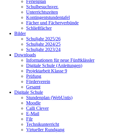
Ferienplan
Schulbesuchsver.
Unterrichtszeiten
Kontingentstundentafel
Fächer und Fächerverbünde
Schließfächer
Bilder
Schuljahr 2025/26
Schuljahr 2024/25
Schuljahr 2023/24
Downloads
Informationen für neue Fünftklässler
Digitale Schule (Anleitungen)
Projektarbeit Klasse 9
Prüfung
Förderverein
Gesamt
Digitale Schule
Stundenplan (WebUntis)
Moodle
Calli Clever
E-Mail
Filr
Technikunterricht
Virtueller Rundgang