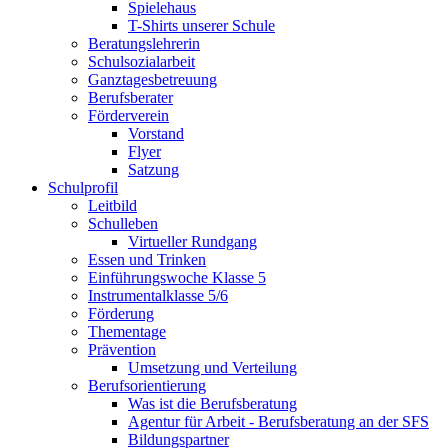
Spielehaus
T-Shirts unserer Schule
Beratungslehrerin
Schulsozialarbeit
Ganztagesbetreuung
Berufsberater
Förderverein
Vorstand
Flyer
Satzung
Schulprofil
Leitbild
Schulleben
Virtueller Rundgang
Essen und Trinken
Einführungswoche Klasse 5
Instrumentalklasse 5/6
Förderung
Thementage
Prävention
Umsetzung und Verteilung
Berufsorientierung
Was ist die Berufsberatung
Agentur für Arbeit - Berufsberatung an der SFS
Bildungspartner