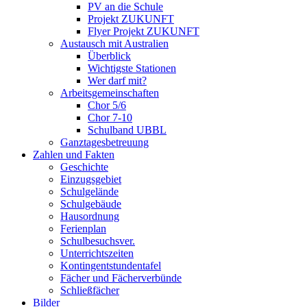
PV an die Schule
Projekt ZUKUNFT
Flyer Projekt ZUKUNFT
Austausch mit Australien
Überblick
Wichtigste Stationen
Wer darf mit?
Arbeitsgemeinschaften
Chor 5/6
Chor 7-10
Schulband UBBL
Ganztagesbetreuung
Zahlen und Fakten
Geschichte
Einzugsgebiet
Schulgelände
Schulgebäude
Hausordnung
Ferienplan
Schulbesuchsver.
Unterrichtszeiten
Kontingentstundentafel
Fächer und Fächerverbünde
Schließfächer
Bilder