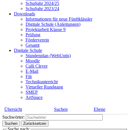
Schuljahr 2024/25
Schuljahr 2023/24
Downloads
Informationen für neue Fünftklässler
Digitale Schule (Anleitungen)
Projektarbeit Klasse 9
Prüfung
Förderverein
Gesamt
Digitale Schule
Stundenplan (WebUntis)
Moodle
Calli Clever
E-Mail
Filr
Technikunterricht
Virtueller Rundgang
SMEP
ArtSpace
Übersicht
Suchen
Ebene
Suchwörter:
Suchen
Zurücksetzen
Suche nach: