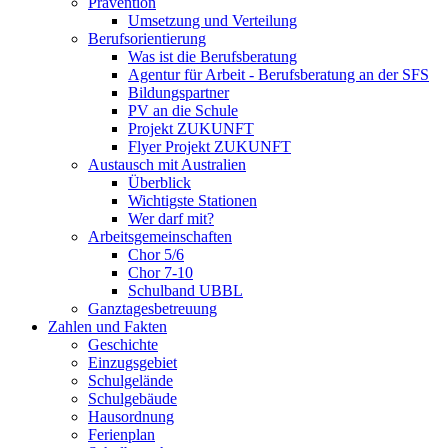
Prävention
Umsetzung und Verteilung
Berufsorientierung
Was ist die Berufsberatung
Agentur für Arbeit - Berufsberatung an der SFS
Bildungspartner
PV an die Schule
Projekt ZUKUNFT
Flyer Projekt ZUKUNFT
Austausch mit Australien
Überblick
Wichtigste Stationen
Wer darf mit?
Arbeitsgemeinschaften
Chor 5/6
Chor 7-10
Schulband UBBL
Ganztagesbetreuung
Zahlen und Fakten
Geschichte
Einzugsgebiet
Schulgelände
Schulgebäude
Hausordnung
Ferienplan