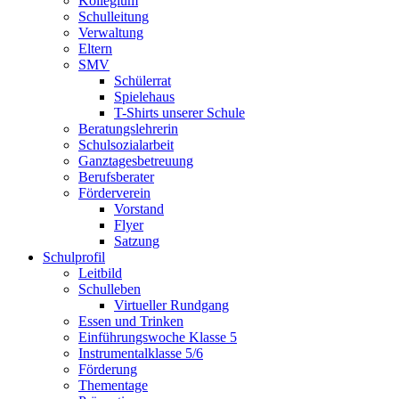
Kollegium
Schulleitung
Verwaltung
Eltern
SMV
Schülerrat
Spielehaus
T-Shirts unserer Schule
Beratungslehrerin
Schulsozialarbeit
Ganztagesbetreuung
Berufsberater
Förderverein
Vorstand
Flyer
Satzung
Schulprofil
Leitbild
Schulleben
Virtueller Rundgang
Essen und Trinken
Einführungswoche Klasse 5
Instrumentalklasse 5/6
Förderung
Thementage