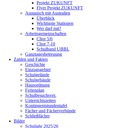
Projekt ZUKUNFT
Flyer Projekt ZUKUNFT
Austausch mit Australien
Überblick
Wichtigste Stationen
Wer darf mit?
Arbeitsgemeinschaften
Chor 5/6
Chor 7-10
Schulband UBBL
Ganztagesbetreuung
Zahlen und Fakten
Geschichte
Einzugsgebiet
Schulgelände
Schulgebäude
Hausordnung
Ferienplan
Schulbesuchsver.
Unterrichtszeiten
Kontingentstundentafel
Fächer und Fächerverbünde
Schließfächer
Bilder
Schuljahr 2025/26