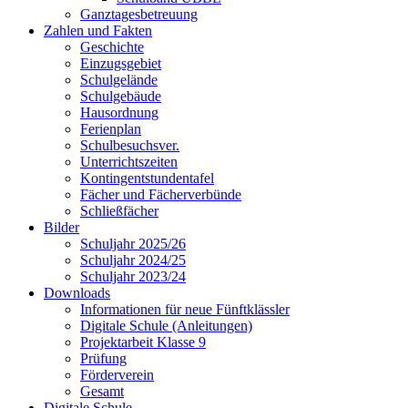
Ganztagesbetreuung
Zahlen und Fakten
Geschichte
Einzugsgebiet
Schulgelände
Schulgebäude
Hausordnung
Ferienplan
Schulbesuchsver.
Unterrichtszeiten
Kontingentstundentafel
Fächer und Fächerverbünde
Schließfächer
Bilder
Schuljahr 2025/26
Schuljahr 2024/25
Schuljahr 2023/24
Downloads
Informationen für neue Fünftklässler
Digitale Schule (Anleitungen)
Projektarbeit Klasse 9
Prüfung
Förderverein
Gesamt
Digitale Schule