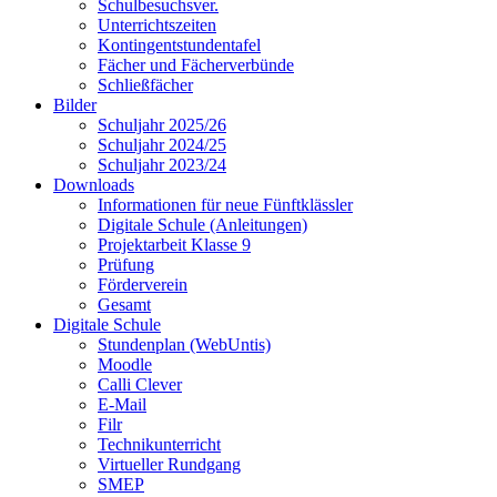
Schulbesuchsver.
Unterrichtszeiten
Kontingentstundentafel
Fächer und Fächerverbünde
Schließfächer
Bilder
Schuljahr 2025/26
Schuljahr 2024/25
Schuljahr 2023/24
Downloads
Informationen für neue Fünftklässler
Digitale Schule (Anleitungen)
Projektarbeit Klasse 9
Prüfung
Förderverein
Gesamt
Digitale Schule
Stundenplan (WebUntis)
Moodle
Calli Clever
E-Mail
Filr
Technikunterricht
Virtueller Rundgang
SMEP