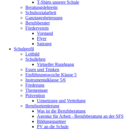
T-Shirts unserer Schule
Beratungslehrerin
Schulsozialarbeit
Ganztagesbetreuung
Berufsberater
Förderverein
Vorstand
Flyer
Satzung
Schulprofil
Leitbild
Schulleben
Virtueller Rundgang
Essen und Trinken
Einführungswoche Klasse 5
Instrumentalklasse 5/6
Förderung
Thementage
Prävention
Umsetzung und Verteilung
Berufsorientierung
Was ist die Berufsberatung
Agentur für Arbeit - Berufsberatung an der SFS
Bildungspartner
PV an die Schule