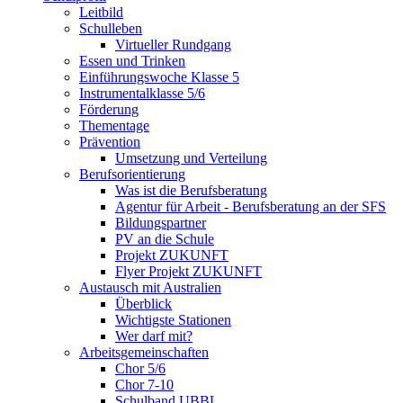
Leitbild
Schulleben
Virtueller Rundgang
Essen und Trinken
Einführungswoche Klasse 5
Instrumentalklasse 5/6
Förderung
Thementage
Prävention
Umsetzung und Verteilung
Berufsorientierung
Was ist die Berufsberatung
Agentur für Arbeit - Berufsberatung an der SFS
Bildungspartner
PV an die Schule
Projekt ZUKUNFT
Flyer Projekt ZUKUNFT
Austausch mit Australien
Überblick
Wichtigste Stationen
Wer darf mit?
Arbeitsgemeinschaften
Chor 5/6
Chor 7-10
Schulband UBBL